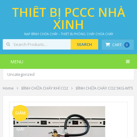
THIẾT BỊ PCCC NHÀ
XINH
NẠP BÌNH CHỮA CHÁY – THIẾT BỊ PHÒNG CHÁY CHỮA CHÁY
CART
0
MENU
Uncategorized
Home
BÌNH CHỮA CHÁY KHÍ CO2
BÌNH CHỮA CHÁY CO2 5KG-MT5
GIẢM
GIÁ!