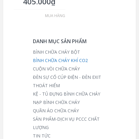
405.000
₫
MUA HÀNG
DANH MỤC SẢN PHẨM
BÌNH CHỮA CHÁY BỘT
BÌNH CHỮA CHÁY KHÍ CO2
CUỘN VÒI CHỮA CHÁY
ĐÈN SỰ CỐ CÚP ĐIỆN - ĐÈN EXIT
THOÁT HIỂM
KỆ - TỦ ĐỰNG BÌNH CHỮA CHÁY
NẠP BÌNH CHỮA CHÁY
QUẦN ÁO CHỮA CHÁY
SẢN PHẨM-DỊCH VỤ PCCC CHẤT
LƯỢNG
TIN TỨC