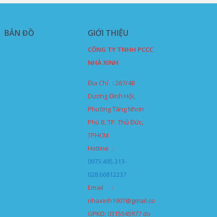
BẢN ĐỒ
GIỚI THIỆU
CÔNG TY TNHH PCCC
NHÀ XINH
Địa Chỉ : 267/4B
Dương Đình Hội,
Phường Tăng Nhơn
Phú B, TP. Thủ Đức,
TPHCM
Hotline :
0973.495.313-
028.66812237
Email :
nhaxinh1907@gmail.com
GPKD: 0315545977 do