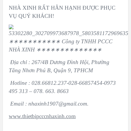
NHÀ XINH RẤT HÂN HẠNH ĐƯỢC PHỤC
VỤ QUÝ KHÁCH!
∗∗∗∗∗∗∗∗∗∗∗ Công ty TNHH
PCCC
NHÀ XINH ∗∗∗∗∗∗∗∗∗∗∗∗∗∗
Địa chỉ : 267/4B Dương Đình Hội, Phường
Tăng Nhơn Phú B, Quận 9, TPHCM
Hotline : 028.66812.237-028-66857454-0973
495 313 – 078. 663. 8663
Email : nhaxinh1907@gmail.com.
www.thietbipcccnhaxinh.com