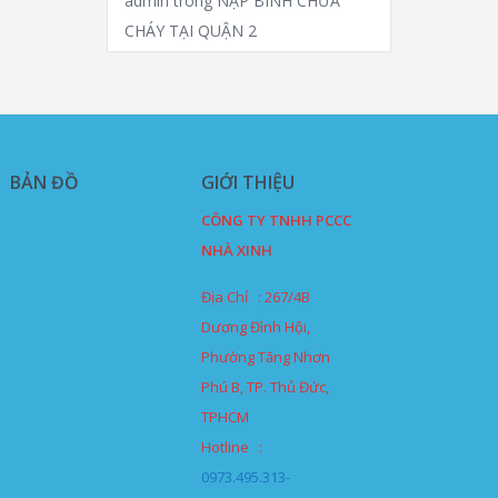
admin
trong
NẠP BÌNH CHỮA
CHÁY TẠI QUẬN 2
BẢN ĐỒ
GIỚI THIỆU
CÔNG TY TNHH PCCC
NHÀ XINH
Địa Chỉ : 267/4B
Dương Đình Hội,
Phường Tăng Nhơn
Phú B, TP. Thủ Đức,
TPHCM
Hotline :
0973.495.313-