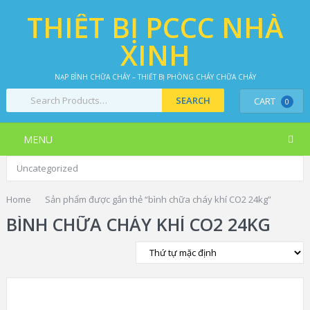
THIẾT BỊ PCCC NHÀ
XINH
NẠP BÌNH CHỮA CHÁY – THIẾT BỊ PHÒNG CHÁY CHỮA CHÁY
CART
0
MENU
Uncategorized
Home
Sản phẩm được gắn thẻ “bình chữa cháy khí CO2 24kg”
BÌNH CHỮA CHÁY KHÍ CO2 24KG