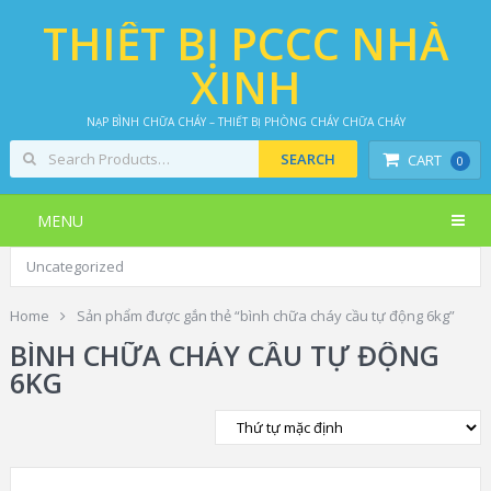
THIẾT BỊ PCCC NHÀ
XINH
NẠP BÌNH CHỮA CHÁY – THIẾT BỊ PHÒNG CHÁY CHỮA CHÁY
CART
0
MENU
Uncategorized
Home
Sản phẩm được gắn thẻ “bình chữa cháy cầu tự động 6kg”
BÌNH CHỮA CHÁY CẦU TỰ ĐỘNG
6KG