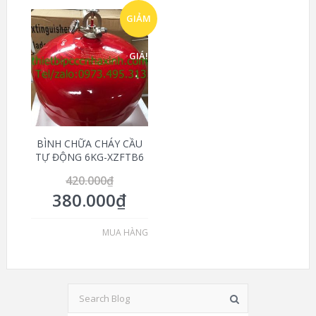
GIẢM
GIÁ!
BÌNH CHỮA CHÁY CẦU
TỰ ĐỘNG 6KG-XZFTB6
420.000
₫
380.000
₫
MUA HÀNG