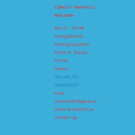
CÔNG TY TNHH PCCC
NHÀ XINH
Địa Chỉ : 267/4B
Dương Đình Hội,
Phường Tăng Nhơn
Phú B, TP. Thủ Đức,
TPHCM
Hotline :
0973.495.313-
028.66812237
Email :
nhaxinh1907@gmail.com
GPKD: 0315545977 do
Sở KHĐT cấp